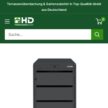
Direkt
Terrassenüberdachung & Gartenzubehör in Top-Qualität direkt
zum
aus Deutschland
Inhalt
0
HD-
Terrassenshop
GmbH