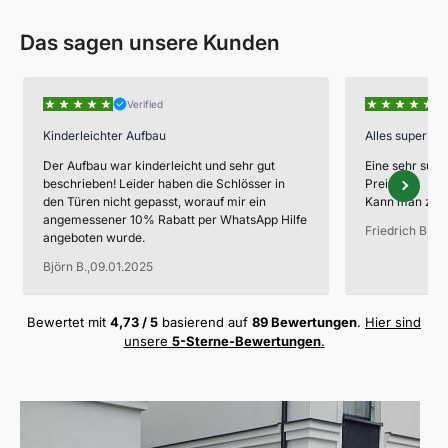
Tür mit integriertem Drehschloss (nicht abschließbar)
komfortables Einkaufserlebnis direkt von Zuhause aus.
Das sagen unsere Kunden
Rundum ansprechend dank verkleideter Rückwand
Für alle anderen Produkte
übernehmen wir die
Modular
erweiterbar
für individuelle Anpassungen
Versandkosten
vollständig – ganz egal, ob es sich um
Mülltonnenboxen, Terrassenüberdachungen oder
Einfache
Selbstmontage
möglich
Verified
andere Artikel handelt.
Kinderleichter Aufbau
Alles super!
Wetterbeständig, langlebig und
wartungsfrei
Der Aufbau war kinderleicht und sehr gut
Eine sehr supe
Unsere Mülltonnenboxen, Gerätehäuser und
Hergestellt in der
EU
beschrieben! Leider haben die Schlösser in
Preis
Terrassenboxen haben eine Lieferzeit von etwa 3-4
den Türen nicht gepasst, worauf mir ein
Kann man zu 10
angemessener 10% Rabatt per WhatsApp Hilfe
Wochen, während Terrassenüberdachungen eine
Friedrich B.,
22
angeboten wurde.
Bereitstellungszeit von etwa 2-3 Wochen benötigen.
Björn B.,
09.01.2025
Auch hier erfolgt die Lieferung selbstverständlich
kostenfrei direkt zu Ihnen nach Hause.
Bewertet mit
4,73 / 5
basierend auf
89 Bewertungen
.
Hier sind
unsere
5-Sterne-Bewertungen
.
Profitieren Sie von einem stressfreien Online-Einkauf
ohne versteckte Kosten
oder zusätzlichen Aufwand für
den Versand! Alle weiteren Produkte in unserem
Sortiment werden ebenfalls kostenlos und direkt aus