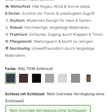
🌦️
Wetterfest
: Hält Regen, Wind & Sonne stand.
🔒
Sicher
: Schützt vor Tieren & unbefugtem Zugriff.
🎨
Stylisch
: Modernes Design für Haus & Garten.
💪
Robust
: Hochwertige, langlebige Materialien.
🚪
Praktisch
: Einfacher Zugang durch Klappen & Türen.
🛠️
Pflegeleicht
: Wartungsarm & leicht zu reinigen.
🌍
Nachhaltig
: Umweltfreundlich durch langlebige
Materialien.
Farbe:
RAL 7016 Anthrazit
RAL
RAL
RAL
RAL
RAL
RAL
RAL
7016
8017
9005
9006
7035
9007
7016
Anthrazit
Braun
Schwarz
Silber
Grauweiß
Dunkel
mit
Schloss mit Schlüssel:
Nein (normale Verrieglung ohne
Glanz
Silber
Golden
Schlüssel)
Oak
Nein (normale Verrieglung ohne Schlüssel)
Paneele