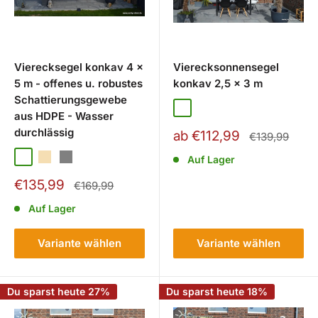
Vierecksegel konkav 4 x
Vierecksonnensegel
5 m - offenes u. robustes
konkav 2,5 x 3 m
Schattierungsgewebe
Uni Weiß
Sonnengelb
Uni Terracotta Ora
Anthrazit
aus HDPE - Wasser
durchlässig
Sonderpreis
ab €112,99
Normalpreis
€139,99
Creme Weiß
Weizen
Grau
Auf Lager
Sonderpreis
€135,99
Normalpreis
€169,99
Auf Lager
Variante wählen
Variante wählen
Du sparst heute 27%
Du sparst heute 18%