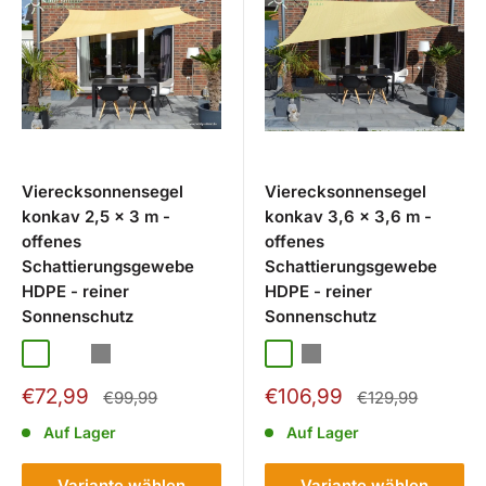
Vierecksonnensegel
Vierecksonnensegel
konkav 2,5 x 3 m -
konkav 3,6 x 3,6 m -
offenes
offenes
Schattierungsgewebe
Schattierungsgewebe
HDPE - reiner
HDPE - reiner
Sonnenschutz
Sonnenschutz
Weizengelb
Terracotta
Grau
Weizengelb
Grau
Sonderpreis
Sonderpreis
€72,99
€106,99
Normalpreis
Normalpreis
€99,99
€129,99
Auf Lager
Auf Lager
Variante wählen
Variante wählen