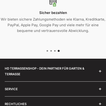
Sicher bezahlen
Wir bieten sichere Zahlungsmethoden wie Klarna, Kreditkarte,
PayPal, Apple Pay, Google Pay und viele mehr für eine
bequeme und vertrauensvolle Abwicklung.
HD TERRASSENSHOP - DEIN PARTNER FÜR GARTEN &
TERRASSE
Unsere Mission bei HD-Terrassenshop GmbH ist es,
SERVICE
Ihre Terrasse in eine echte Wohlfühloase zu
verwandeln. Wir möchten, dass Sie die Zeit draußen
Über uns
genauso genießen können wie drinnen. Mit unseren
RECHTLICHES
Montageanleitungen Mülltonnenboxen