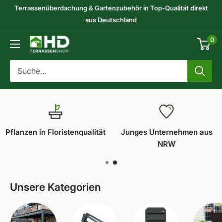
Direkt
Terrassenüberdachung & Gartenzubehör in Top-Qualität direkt
zum
aus Deutschland
Inhalt
0
HD-
Terrassenshop
GmbH
Pflanzen in Floristenqualität
Junges Unternehmen aus
NRW
Unsere Kategorien