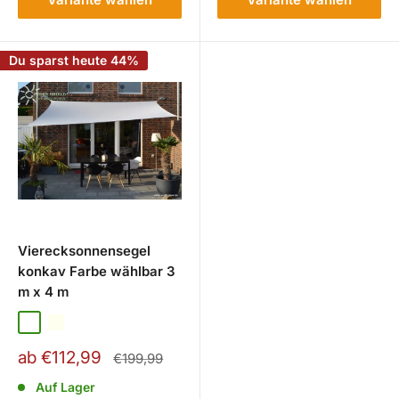
Du sparst heute 44%
Vierecksonnensegel
konkav Farbe wählbar 3
m x 4 m
Uni Weiß
Elfenbein
Sonnengelb
Uni Terracotta-Orange
Hell Silbergrau
Anthrazit
Sonderpreis
ab €112,99
Normalpreis
€199,99
Auf Lager