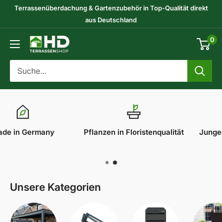
Direkt
Terrassenüberdachung & Gartenzubehör in Top-Qualität direkt
zum
aus Deutschland
Inhalt
0
HD-
Terrassenshop
GmbH
Pflanzen in Floristenqualität
Junges Unternehmen aus
NRW
Unsere Kategorien