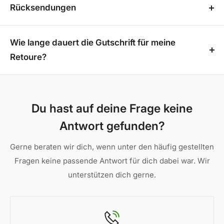
Rücksendungen
Visa
Das Produkt entspricht nicht Ihren Vorstellungen?
American Express
Kein Problem! Sie haben die Möglichkeit, Ihre
Wie lange dauert die Gutschrift für meine
Mastercard
Bestellung innerhalb von 14 Tagen ohne Angabe von
Retoure?
Gründen über unser praktisches
Retourenportal
Innerhalb 7 Tagen nach Eingang des Pakets kriegst
zurückzusenden. Beachten Sie jedoch, dass für
du dein Geld gutgeschrieben.
lebende Pflanzen ein Rückgabegrund erforderlich
Du hast auf deine Frage keine
ist und maßgefertigte Produkte sowie individuell
Antwort gefunden?
zugeschnittene Überdachungen von der Rückgabe
ausgeschlossen sind. So können wir sicherstellen,
Gerne beraten wir dich, wenn unter den häufig gestellten
dass jede Retoure reibungslos und transparent
Fragen keine passende Antwort für dich dabei war. Wir
abläuft.
unterstützen dich gerne.