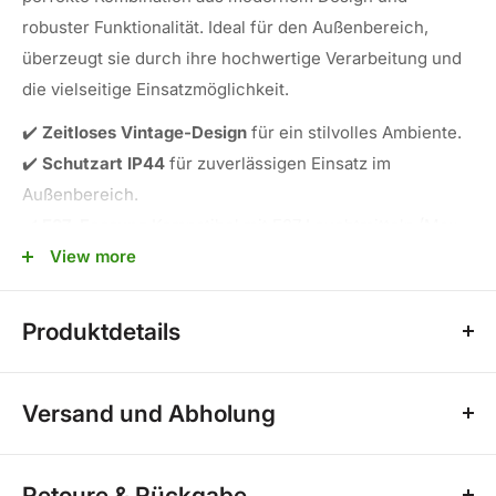
robuster Funktionalität. Ideal für den Außenbereich,
überzeugt sie durch ihre hochwertige Verarbeitung und
die vielseitige Einsatzmöglichkeit.
✔️
Zeitloses Vintage-Design
für ein stilvolles Ambiente.
✔️
Schutzart IP44
für zuverlässigen Einsatz im
Außenbereich.
✔️
E27-Fassung
Kompatibel mit E27 Leuchtmitteln (Max.
60mm Durchmesser)
View more
✔️
Kompakte Abmessungen
von 245 x 140 x 110 mm –
platzsparend und dezent.
Produktdetails
✔️
Vielseitig einsetzbar
– ideal für Terrasse, Garten und
Bewegungsmelder:ohne
Eingangsbereich.
Versand und Abholung
Schutzart (IP):IP44
Stilvolles Vintage-Design
Versandkosten für Fliesen (Speditionsversand nach
Hersteller:LongLife LED GmbH by HK
Retoure & Rückgabe
Gewicht):