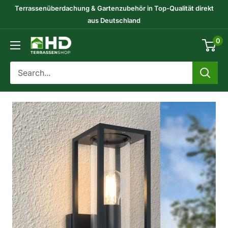
Skip
Terrassenüberdachung & Gartenzubehör in Top-Qualität direkt
to
aus Deutschland
content
0
HD-
Terrassenshop
GmbH