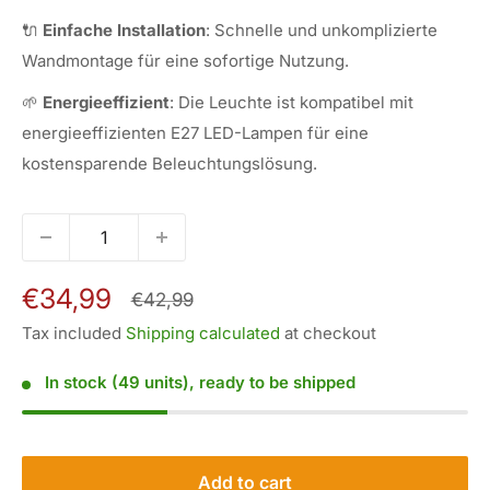
🔌
Einfache Installation
: Schnelle und unkomplizierte
Wandmontage für eine sofortige Nutzung.
🌱
Energieeffizient
: Die Leuchte ist kompatibel mit
energieeffizienten E27 LED-Lampen für eine
kostensparende Beleuchtungslösung.
Sale
€34,99
Regular
€42,99
price
price
Tax included
Shipping calculated
at checkout
In stock (49 units), ready to be shipped
Add to cart