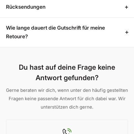
PayPal
Rücksendungen
Visa
Das Produkt entspricht nicht Ihren Vorstellungen?
American Express
Kein Problem! Sie haben die Möglichkeit, Ihre
Wie lange dauert die Gutschrift für meine
Mastercard
Bestellung innerhalb von 14 Tagen ohne Angabe von
Retoure?
Gründen über unser praktisches
Retourenportal
Innerhalb 7 Tagen nach Eingang des Pakets kriegst
zurückzusenden. Beachten Sie jedoch, dass für
du dein Geld gutgeschrieben.
lebende Pflanzen ein Rückgabegrund erforderlich
Du hast auf deine Frage keine
ist und maßgefertigte Produkte sowie individuell
Antwort gefunden?
zugeschnittene Überdachungen von der Rückgabe
ausgeschlossen sind. So können wir sicherstellen,
Gerne beraten wir dich, wenn unter den häufig gestellten
dass jede Retoure reibungslos und transparent
Fragen keine passende Antwort für dich dabei war. Wir
abläuft.
unterstützen dich gerne.