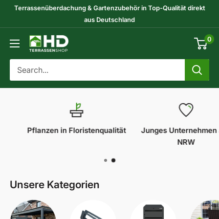
Skip
Terrassenüberdachung & Gartenzubehör in Top-Qualität direkt
to
aus Deutschland
content
0
HD-
Terrassenshop
GmbH
Pflanzen in Floristenqualität
Junges Unternehmen aus
NRW
Unsere Kategorien