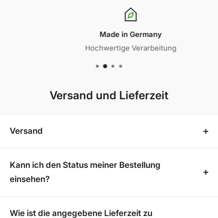
Made in Germany
Hochwertige Verarbeitung
Versand und Lieferzeit
Versand
In unserem Onlineshop bieten wir Ihnen
kostenfreien Versand
innerhalb von 4-5 Werktagen
Kann ich den Status meiner Bestellung
an. Für Terrassenüberdachungen beträgt die
einsehen?
Lieferzeit 3-4 Wochen, und es fällt eine pauschale
Sobald deine Bestellung versandt wurde, erhältst du
Versandgebühr von 199€ an. So garantieren wir eine
eine Versandbestätigung mit einer
Wie ist die angegebene Lieferzeit zu
sichere und zuverlässige Lieferung.