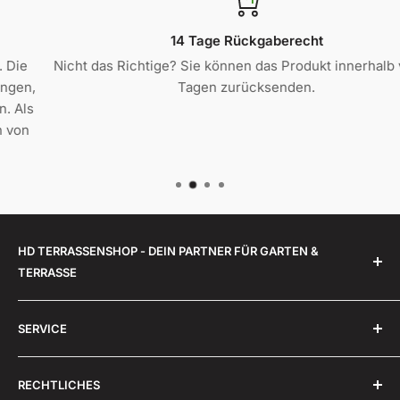
14 Tage Rückgaberecht
Nicht das Richtige? Sie können das Produkt innerhalb von 14
Tagen zurücksenden.
HD TERRASSENSHOP - DEIN PARTNER FÜR GARTEN &
TERRASSE
Unsere Mission bei HD-Terrassenshop GmbH ist es,
SERVICE
Ihre Terrasse in eine echte Wohlfühloase zu
verwandeln. Wir möchten, dass Sie die Zeit draußen
Über uns
genauso genießen können wie drinnen. Mit unseren
RECHTLICHES
Montageanleitungen Mülltonnenboxen