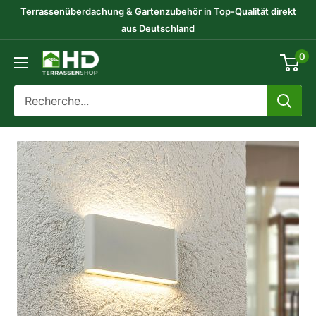
Passer
Terrassenüberdachung & Gartenzubehör in Top-Qualität direkt
au
aus Deutschland
contenu
0
HD-
Terrassenshop
GmbH