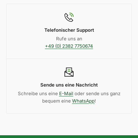
Netzteil:intern
Powerfactor:0,5
Schaltzyklen:100000
Telefonischer Support
Rufe uns an
Abdeckung:klar
+49 (0) 2382 7750674
Produktbreite:175 mm
Produktlänge:29 mm
Produkthöhe:90 mm
Sende uns eine Nachricht
Betriebstemperatur (°C):-20 °C bis +50 °C
Schreibe uns eine
E-Mail
oder sende uns ganz
Gewicht:0,59 kg
bequem eine
WhatsApp
!
Netto-Gewicht des Produktes:0,59 kg
Breite der Verpackung:10,5 cm
Gewicht der Verpackung (Pappe):35 g