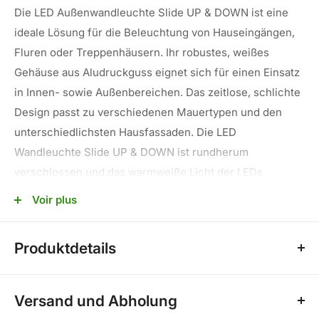
Die LED Außenwandleuchte Slide UP & DOWN ist eine
ideale Lösung für die Beleuchtung von Hauseingängen,
Fluren oder Treppenhäusern. Ihr robustes, weißes
Gehäuse aus Aludruckguss eignet sich für einen Einsatz
in Innen- sowie Außenbereichen. Das zeitlose, schlichte
Design passt zu verschiedenen Mauertypen und den
unterschiedlichsten Hausfassaden. Die LED
Wandleuchte Slide UP & DOWN ist rundherum
verschlossen und das warmweiße Licht der LEDs
(3.000K) mit 480 Lumen wird nach oben und nach unten
Voir plus
(also up & down) abgestrahlt.
Die LED Wandleuchte Slide UP & DOWN ist mit
Produktdetails
langlebigen LEDs der Marke Epistar, Typ
Lichtfarbe:warmweiß
SMD2835,ausgestattet, die eine Nennlebensdauer von
Versand und Abholung
rund 25.000 Stunden und rund 100.000 Schaltzyklen
Watt:12W