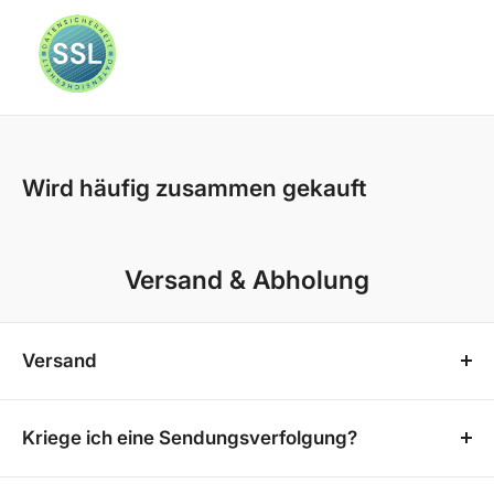
👉 Lieferung erfolgt per Spedition bis
Schutzklasse (nach EN 61140 und VDE 0140-1):I
Bordsteinkante
Herkunftsland:China
Farbkonsistenz:6 SDCM
Unser Onlineshop bietet Ihnen ein besonders
Montageart:Aufbau, Wandmontage
komfortables Einkaufserlebnis direkt von Zuhause aus.
Wird häufig zusammen gekauft
Für alle anderen Produkte
übernehmen wir die
Aufbaulänge:29 mm
Versandkosten
vollständig – ganz egal, ob es sich um
Aufbaubreite:175 mm
Mülltonnenboxen, Terrassenüberdachungen oder
Versand & Abholung
Nennlebensdauer:25000 Std.
andere Artikel handelt.
Farbwiedergabe:70 Ra
Unsere Mülltonnenboxen, Gerätehäuser und
Versand
Terrassenboxen haben eine Lieferzeit von etwa 3-4
Abstrahlwinkel:120 Grad
Wochen, während Terrassenüberdachungen eine
Unser Onlineshop bietet Ihnen ein besonders
Lichtstärke / Candela:1300 cd
Bereitstellungszeit von etwa 2-3 Wochen benötigen.
komfortables Einkaufserlebnis direkt von Zuhause
Kriege ich eine Sendungsverfolgung?
Form:eckig
Auch hier erfolgt die Lieferung selbstverständlich
aus. Für die meisten unserer Produkte übernehmen
Sobald deine Bestellung versandt wurde, erhältst du
kostenfrei direkt zu Ihnen nach Hause.
Rahmenfarbe:weiß