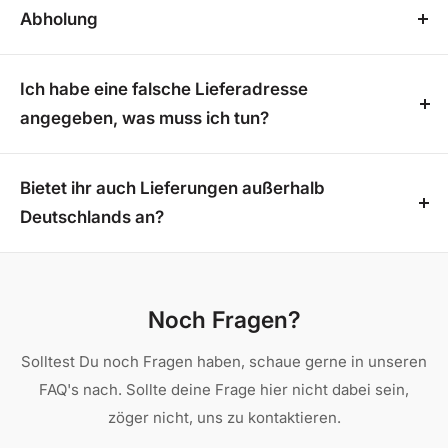
wir die Versandkosten vollständig, sodass Sie
eine Versandbestätigung mit einer
Abholung
innerhalb von 4-5 Arbeitstage (Montag - Freitag) Ihre
Profitieren Sie von einem stressfreien Online-Einkauf
Akzentbeleuchtung:geeignet
Sendungsverfolgungsnummer. Damit kannst du
Bestellung kostenfrei geliefert bekommen. Bitte
Für Terrassenüberdachungen bieten wir Ihnen die
ohne versteckte Kosten
oder zusätzlichen Aufwand für
jederzeit den Status deiner Bestellung
LED-Chip-Typ:SMD2835
beachten Sie, dass diese Versandregelung für
Möglichkeit zur Abholung. Die Bereitstellungszeit
den Versand! Alle weiteren Produkte in unserem
Ich habe eine falsche Lieferadresse
nachverfolgen.
unsere Überdachungen leider nicht gilt. Profitieren
beträgt hierbei etwa 2-3 Wochen. Alle weiteren
Sortiment werden ebenfalls kostenlos und direkt aus
LED-Hersteller:EPISTAR
angegeben, was muss ich tun?
Sie von einem stressfreien Online-Einkauf, ohne
Produkte in unserem Sortiment werden direkt aus
unseren externen Lagern zu Ihnen versandt.
Eingebaute LEDs:Ja
Schreib uns eine E-Mail an
info@hd-
versteckte Kosten oder zusätzlichen Aufwand für
externen Lagern versandt und sind daher nur im
terrassenshop.de
oder ruf uns unter 02382 7750674
Bietet ihr auch Lieferungen außerhalb
Farbtemperatur:3000 K
den Versand!
Versand verfügbar
an. Wir tun unser Bestes, um die Lieferadresse für
Deutschlands an?
Aufwärmzeit:0,5 s
dich zu ändern.
Leider liefern wir aktuell nur innerhalb Deutschlands
Eingangsspannung (V):220 V/AC - 240 V/AC
und bieten keinen Versand ins Ausland an.
Energieverbrauch:12 W
Noch Fragen?
Lichtstrom:480 Lumen
Solltest Du noch Fragen haben, schaue gerne in unseren
Nennlichtstrom:500 Lumen
FAQ's nach. Sollte deine Frage hier nicht dabei sein,
zöger nicht, uns zu kontaktieren.
Netzfrequenz (Hz):50 Hz