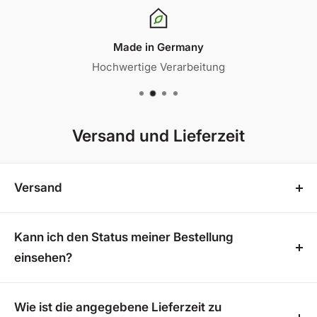
Made in Germany
Hochwertige Verarbeitung
Versand und Lieferzeit
Versand
In unserem Onlineshop bieten wir Ihnen
kostenfreien Versand
innerhalb von 4-5 Werktagen
Kann ich den Status meiner Bestellung
an. Für Terrassenüberdachungen beträgt die
einsehen?
Lieferzeit 3-4 Wochen, und es fällt eine pauschale
Sobald deine Bestellung versandt wurde, erhältst du
Versandgebühr von 199€ an. So garantieren wir eine
eine Versandbestätigung mit einer
Wie ist die angegebene Lieferzeit zu
sichere und zuverlässige Lieferung.