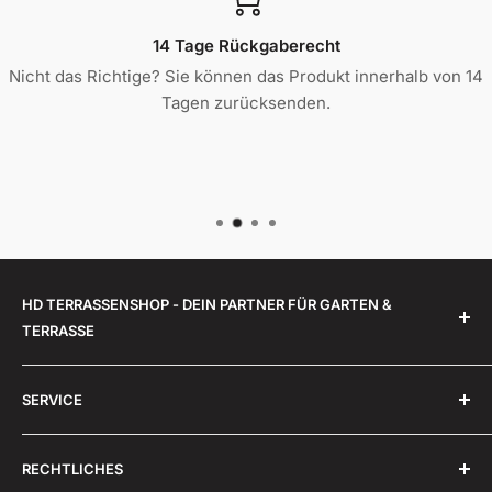
14 Tage Rückgaberecht
Nicht das Richtige? Sie können das Produkt innerhalb von 14
Tagen zurücksenden.
HD TERRASSENSHOP - DEIN PARTNER FÜR GARTEN &
TERRASSE
Unsere Mission bei HD-Terrassenshop GmbH ist es,
SERVICE
Ihre Terrasse in eine echte Wohlfühloase zu
verwandeln. Wir möchten, dass Sie die Zeit draußen
Über uns
genauso genießen können wie drinnen. Mit unseren
RECHTLICHES
Montageanleitungen Mülltonnenboxen