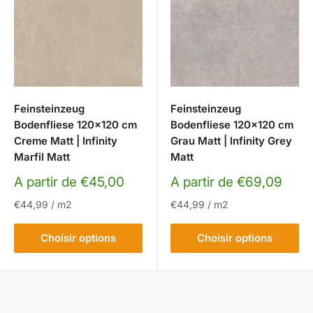
Feinsteinzeug
Feinsteinzeug
Bodenfliese 120x120 cm
Bodenfliese 120x120 cm
Creme Matt | Infinity
Grau Matt | Infinity Grey
Marfil Matt
Matt
Prix
Prix
A partir de €45,00
A partir de €69,09
réduit
réduit
€44,99
/
m2
€44,99
/
m2
Choisir options
Choisir options