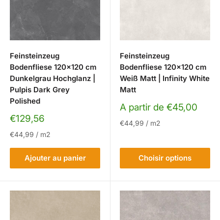
Feinsteinzeug
Feinsteinzeug
Bodenfliese 120x120 cm
Bodenfliese 120x120 cm
Dunkelgrau Hochglanz |
Weiß Matt | Infinity White
Pulpis Dark Grey
Matt
Polished
Prix
A partir de €45,00
réduit
Prix
€129,56
€44,99
/
m2
réduit
€44,99
/
m2
Ajouter au panier
Choisir options