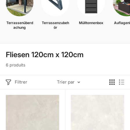
Terrassenüberd
Terrassenzubeh
Mülltonnenbox
Auflagen
achung
ör
Fliesen 120cm x 120cm
6 produits
Filtrer
Trier par