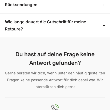
PayPal
Rücksendungen
Visa
Das Produkt entspricht nicht Ihren Vorstellungen?
American Express
Kein Problem! Sie haben die Möglichkeit, Ihre
Wie lange dauert die Gutschrift für meine
Mastercard
Bestellung innerhalb von 14 Tagen ohne Angabe von
Retoure?
Gründen über unser praktisches
Retourenportal
Innerhalb 7 Tagen nach Eingang des Pakets kriegst
zurückzusenden. Beachten Sie jedoch, dass für
du dein Geld gutgeschrieben.
lebende Pflanzen ein Rückgabegrund erforderlich
Du hast auf deine Frage keine
ist und maßgefertigte Produkte sowie individuell
Antwort gefunden?
zugeschnittene Überdachungen von der Rückgabe
ausgeschlossen sind. So können wir sicherstellen,
Gerne beraten wir dich, wenn unter den häufig gestellten
dass jede Retoure reibungslos und transparent
Fragen keine passende Antwort für dich dabei war. Wir
abläuft.
unterstützen dich gerne.