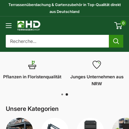
Passer
Terrassenüberdachung & Gartenzubehör in Top-Qualität direkt
au
aus Deutschland
contenu
0
HD-
Terrassenshop
GmbH
Pflanzen in Floristenqualität
Junges Unternehmen aus
NRW
Unsere Kategorien