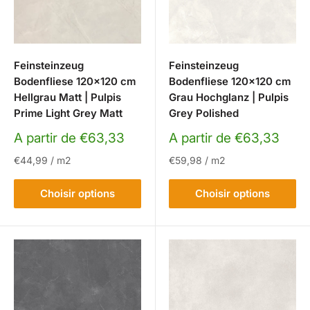
Feinsteinzeug
Feinsteinzeug
Bodenfliese 120x120 cm
Bodenfliese 120x120 cm
Hellgrau Matt | Pulpis
Grau Hochglanz | Pulpis
Prime Light Grey Matt
Grey Polished
Prix
Prix
A partir de €63,33
A partir de €63,33
réduit
réduit
€44,99
/
m2
€59,98
/
m2
Choisir options
Choisir options