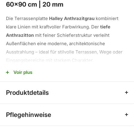
60x90 cm | 20 mm
Die Terrassenplatte
Halley Anthrazitgrau
kombiniert
klare Linien mit kraftvoller Farbwirkung. Der
tiefe
Anthrazitton
mit feiner Schieferstruktur verleiht
Außenflächen eine moderne, architektonische
Ausstrahlung – ideal für stilvolle Terrassen, Wege oder
Eingangsbereiche mit starkem Charakter.
Dank ihrer
20 mm Stärke
ist sie besonders
Voir plus
widerstandsfähig, langlebig und frostsicher
. Die
matte
Oberfläche
reduziert störende Reflexionen und sorgt für
Produktdetails
eine angenehme Haptik.
Rektifizierte Kanten
ermöglichen eine präzise Verlegung mit schmalen Fugen
✅
Format:
60 x 90 cm
– für ein hochwertiges, ruhiges Gesamtbild.
Pflegehinweise
✅
Stärke:
20 mm
🔹 Mit Wasser und Besen oder Wischmopp regelmäßig