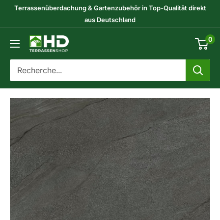
Passer
Terrassenüberdachung & Gartenzubehör in Top-Qualität direkt
au
aus Deutschland
contenu
0
HD-
Terrassenshop
GmbH