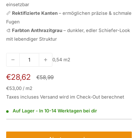
einsetzbar
📏
Rektifizierte Kanten
– ermöglichen präzise & schmale
Fugen
🎨
Farbton Anthrazitgrau
– dunkler, edler Schiefer-Look
mit lebendiger Struktur
0,54 m2
Prix
€28,62
Prix
€58,99
normal
réduit
€53,00
/
m2
Taxes incluses Versand wird im Check-Out berechnet
Auf Lager - In 10-14 Werktagen bei dir