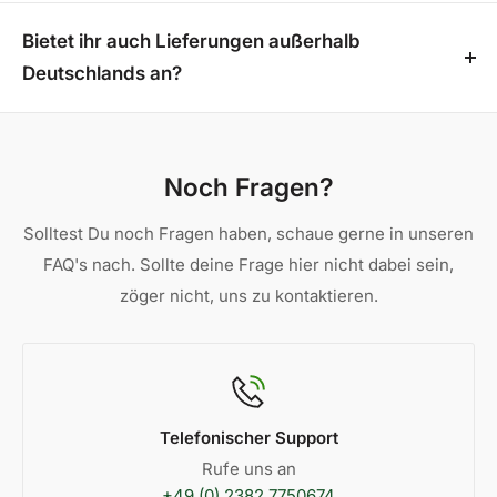
Schreib uns eine E-Mail an
info@hd-
versteckte Kosten oder zusätzlichen Aufwand für
externen Lagern versandt und sind daher nur im
terrassenshop.de
oder ruf uns unter 02382 7750674
Bietet ihr auch Lieferungen außerhalb
den Versand!
Versand verfügbar
an. Wir tun unser Bestes, um die Lieferadresse für
Deutschlands an?
dich zu ändern.
Leider liefern wir aktuell nur innerhalb Deutschlands
und bieten keinen Versand ins Ausland an.
Noch Fragen?
Solltest Du noch Fragen haben, schaue gerne in unseren
FAQ's nach. Sollte deine Frage hier nicht dabei sein,
zöger nicht, uns zu kontaktieren.
Telefonischer Support
Rufe uns an
+49 (0) 2382 7750674