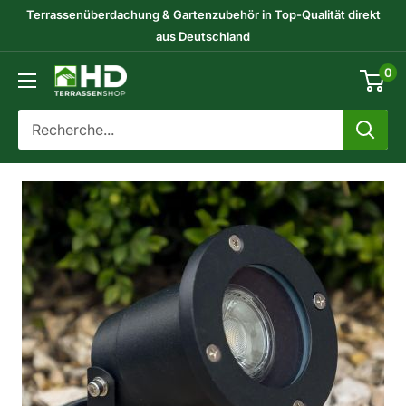
Passer
Terrassenüberdachung & Gartenzubehör in Top-Qualität direkt
au
aus Deutschland
contenu
0
HD-
Terrassenshop
GmbH