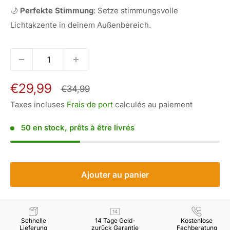
🌙
Perfekte Stimmung
: Setze stimmungsvolle
Lichtakzente in deinem Außenbereich.
Prix
€29,99
Prix
€34,99
normal
réduit
Taxes incluses
Frais de port
calculés au paiement
50 en stock, prêts à être livrés
Ajouter au panier
Schnelle
14 Tage Geld-
Kostenlose
Lieferung
zurück Garantie
Fachberatung