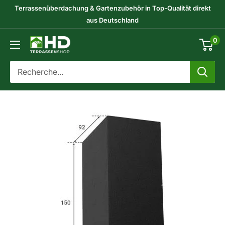
Passer
Terrassenüberdachung & Gartenzubehör in Top-Qualität direkt
au
aus Deutschland
contenu
0
HD-
Terrassenshop
GmbH