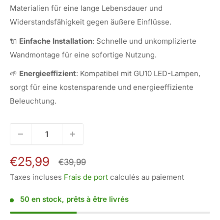
Materialien für eine lange Lebensdauer und
Widerstandsfähigkeit gegen äußere Einflüsse.
🔌
Einfache Installation
: Schnelle und unkomplizierte
Wandmontage für eine sofortige Nutzung.
🌱
Energieeffizient
: Kompatibel mit GU10 LED-Lampen,
sorgt für eine kostensparende und energieeffiziente
Beleuchtung.
Prix
€25,99
Prix
€39,99
normal
réduit
Taxes incluses
Frais de port
calculés au paiement
50 en stock, prêts à être livrés