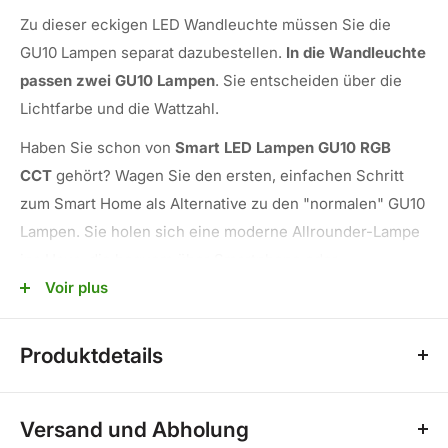
Zu dieser eckigen LED Wandleuchte müssen Sie die
GU10 Lampen separat dazubestellen.
In die Wandleuchte
passen zwei GU10 Lampen
. Sie entscheiden über die
Lichtfarbe und die Wattzahl.
Haben Sie schon von
Smart LED Lampen GU10 RGB
CCT
gehört? Wagen Sie den ersten, einfachen Schritt
zum Smart Home als Alternative zu den "normalen" GU10
Lampen. Sie holen sich eine moderne Allrounder-Lampe
ins Haus, die bequem über Smartphone oder
Sprachsteuerung angesteuert wird. Die dazu benötigte
Voir plus
App kann man gratis downloaden.
Produktdetails
Die Wandleuchte ist anthrazitfarben und aus
witterungsbeständigem Aluminium gemacht. Das Licht
Gehäusefarbe:schwarz
wird durch eine Glasöffnung jeweils nach oben und nach
Versand und Abholung
Schutzart (IP):IP54
unten abgegeben, weshalb Sie zwei GU10 LED Lampen