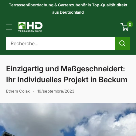
Passer
Terrassenüberdachung & Gartenzubehör in Top-Qualität direkt
au
aus Deutschland
contenu
0
HD-
Terrassenshop
GmbH
Einzigartig und Maßgeschneidert:
Ihr Individuelles Projekt in Beckum
Ethem Colak
19/septembre/2023