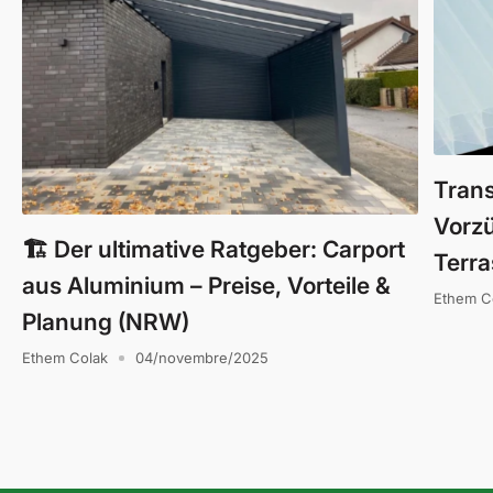
Trans
Vorzü
🏗️ Der ultimative Ratgeber: Carport
Terr
aus Aluminium – Preise, Vorteile &
Ethem C
Planung (NRW)
Ethem Colak
04/novembre/2025