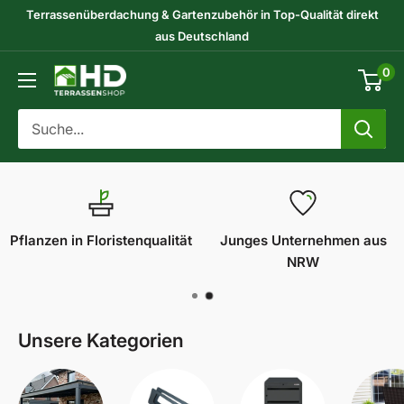
Direkt
Terrassenüberdachung & Gartenzubehör in Top-Qualität direkt
zum
aus Deutschland
Inhalt
0
HD-
Terrassenshop
GmbH
Pflanzen in Floristenqualität
Junges Unternehmen aus
NRW
Unsere Kategorien