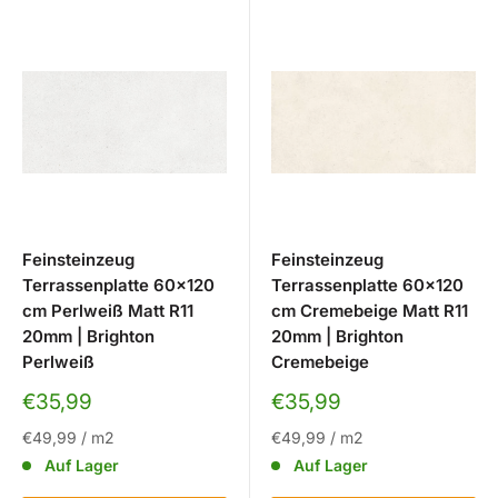
Feinsteinzeug
Feinsteinzeug
Terrassenplatte 60x120
Terrassenplatte 60x120
cm Perlweiß Matt R11
cm Cremebeige Matt R11
20mm | Brighton
20mm | Brighton
Perlweiß
Cremebeige
Sonderpreis
Sonderpreis
€35,99
€35,99
€49,99
/
m2
€49,99
/
m2
Auf Lager
Auf Lager