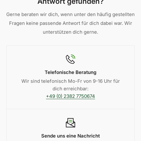
Antwort gefunden?
zugeschnittene Überdachungen von der Rückgabe
ausgeschlossen sind. So können wir sicherstellen,
Gerne beraten wir dich, wenn unter den häufig gestellten
dass jede Retoure reibungslos und transparent
Fragen keine passende Antwort für dich dabei war. Wir
abläuft.
unterstützen dich gerne.
Telefonische Beratung
Wir sind telefonisch Mo-Fr von 9-16 Uhr für
dich erreichbar:
+49 (0) 2382 7750674
Sende uns eine Nachricht