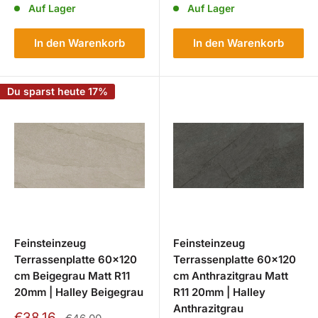
Auf Lager
Auf Lager
In den Warenkorb
In den Warenkorb
Du sparst heute 17%
Feinsteinzeug
Feinsteinzeug
Terrassenplatte 60x120
Terrassenplatte 60x120
cm Beigegrau Matt R11
cm Anthrazitgrau Matt
20mm | Halley Beigegrau
R11 20mm | Halley
Anthrazitgrau
Sonderpreis
€38,16
Normalpreis