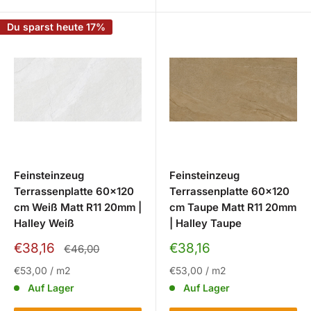
Du sparst heute 17%
Feinsteinzeug
Feinsteinzeug
Terrassenplatte 60x120
Terrassenplatte 60x120
cm Weiß Matt R11 20mm |
cm Taupe Matt R11 20mm
Halley Weiß
| Halley Taupe
Sonderpreis
Sonderpreis
€38,16
€38,16
Normalpreis
€46,00
€53,00
/
m2
€53,00
/
m2
Auf Lager
Auf Lager