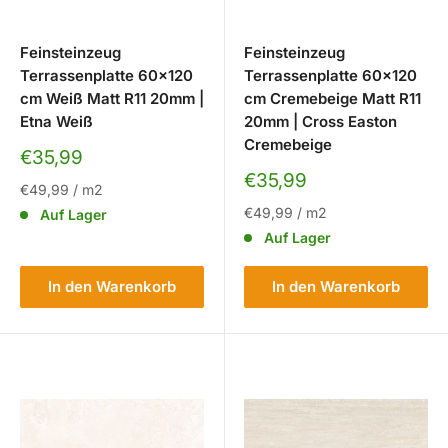
Feinsteinzeug
Feinsteinzeug
Terrassenplatte 60x120
Terrassenplatte 60x120
cm Weiß Matt R11 20mm |
cm Cremebeige Matt R11
Etna Weiß
20mm | Cross Easton
Cremebeige
Sonderpreis
€35,99
Sonderpreis
€35,99
€49,99
/
m2
€49,99
/
m2
Auf Lager
Auf Lager
In den Warenkorb
In den Warenkorb