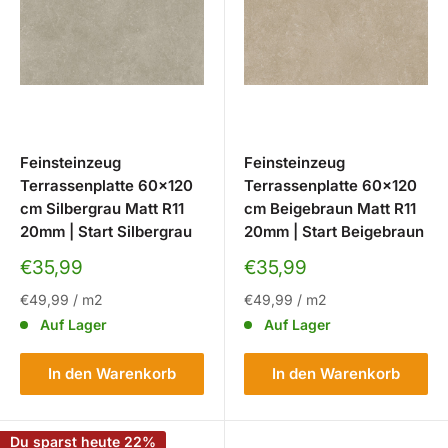
Feinsteinzeug
Feinsteinzeug
Terrassenplatte 60x120
Terrassenplatte 60x120
cm Silbergrau Matt R11
cm Beigebraun Matt R11
20mm | Start Silbergrau
20mm | Start Beigebraun
Sonderpreis
Sonderpreis
€35,99
€35,99
€49,99
/
m2
€49,99
/
m2
Auf Lager
Auf Lager
In den Warenkorb
In den Warenkorb
Du sparst heute 22%