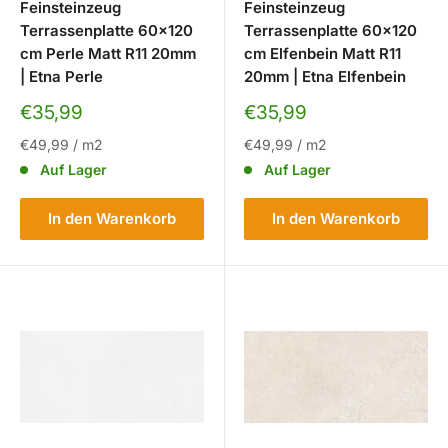
Feinsteinzeug
Feinsteinzeug
Terrassenplatte 60x120
Terrassenplatte 60x120
cm Perle Matt R11 20mm
cm Elfenbein Matt R11
| Etna Perle
20mm | Etna Elfenbein
Sonderpreis
Sonderpreis
€35,99
€35,99
€49,99
/
m2
€49,99
/
m2
Auf Lager
Auf Lager
In den Warenkorb
In den Warenkorb