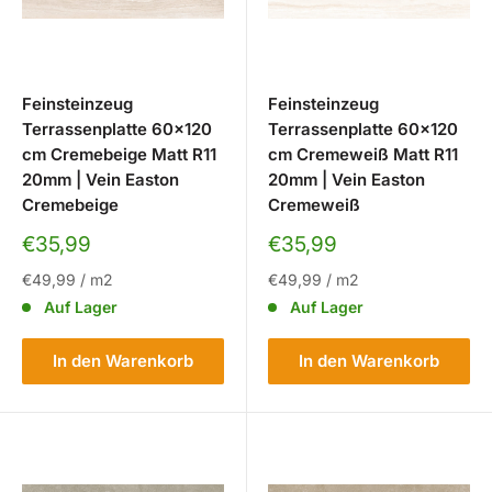
Feinsteinzeug
Feinsteinzeug
Terrassenplatte 60x120
Terrassenplatte 60x120
cm Cremebeige Matt R11
cm Cremeweiß Matt R11
20mm | Vein Easton
20mm | Vein Easton
Cremebeige
Cremeweiß
Sonderpreis
Sonderpreis
€35,99
€35,99
€49,99
/
m2
€49,99
/
m2
Auf Lager
Auf Lager
In den Warenkorb
In den Warenkorb