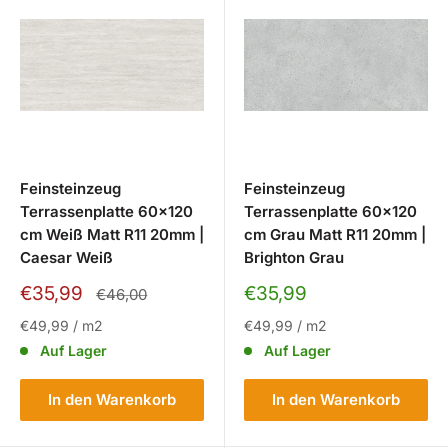
Feinsteinzeug
Feinsteinzeug
Terrassenplatte 60x120
Terrassenplatte 60x120
cm Weiß Matt R11 20mm |
cm Grau Matt R11 20mm |
Caesar Weiß
Brighton Grau
Sonderpreis
Sonderpreis
€35,99
€35,99
Normalpreis
€46,00
€49,99
/
m2
€49,99
/
m2
Auf Lager
Auf Lager
In den Warenkorb
In den Warenkorb