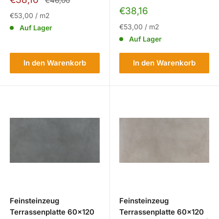
€46,00
Sonderpreis
€38,16
€53,00
/
m2
€53,00
/
m2
Auf Lager
Auf Lager
In den Warenkorb
In den Warenkorb
Feinsteinzeug
Feinsteinzeug
Terrassenplatte 60x120
Terrassenplatte 60x120