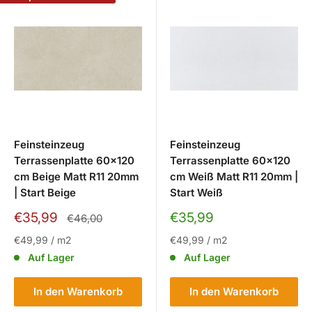
Feinsteinzeug
Feinsteinzeug
Terrassenplatte 60x120
Terrassenplatte 60x120
cm Beige Matt R11 20mm
cm Weiß Matt R11 20mm |
| Start Beige
Start Weiß
Sonderpreis
Sonderpreis
€35,99
€35,99
Normalpreis
€46,00
€49,99
/
m2
€49,99
/
m2
Auf Lager
Auf Lager
In den Warenkorb
In den Warenkorb