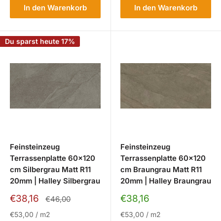
In den Warenkorb
In den Warenkorb
Du sparst heute 17%
Feinsteinzeug
Feinsteinzeug
Terrassenplatte 60x120
Terrassenplatte 60x120
cm Silbergrau Matt R11
cm Braungrau Matt R11
20mm | Halley Silbergrau
20mm | Halley Braungrau
Sonderpreis
Sonderpreis
€38,16
€38,16
Normalpreis
€46,00
€53,00
/
m2
€53,00
/
m2