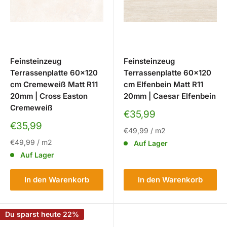
Feinsteinzeug
Feinsteinzeug
Terrassenplatte 60x120
Terrassenplatte 60x120
cm Cremeweiß Matt R11
cm Elfenbein Matt R11
20mm | Cross Easton
20mm | Caesar Elfenbein
Cremeweiß
Sonderpreis
€35,99
Sonderpreis
€35,99
€49,99
/
m2
€49,99
/
m2
Auf Lager
Auf Lager
In den Warenkorb
In den Warenkorb
Du sparst heute 22%